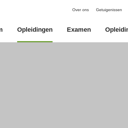
Over ons
Getuigenissen
m
Opleidingen
Examen
Opleidi